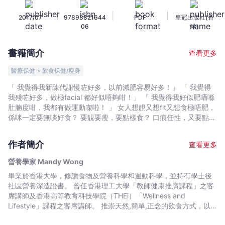
30
|
|
|
2017/07
97898821644
PDF
皇冠出版社(香
個
06
港)
要
靚
書籍簡介
查看更多
要
Fit
醫療保健 > 飲食保健/瘦身
必
「 我覺得我新陳代謝慢咗好多，以前減肥容易好多！」 「 我覺得
備
我殘咗好多，做極facial 都好似唔夠咁！」 「 我覺得我好似肥晒喺
的
肚腩度咁，我都有做運動㗎啦！ 」 女人想靚又想fit又想食極唔肥，
食
係咪一定要無啖好食？ 要靚要瘦，要點樣食？ 口痕任性，又要點樣
食？ 高鈉魚蛋食到口腫面腫？ 食燒賣=飲油？ Gel甲前最好食兩隻
物
雞蛋？ 原來食菜可食走黑眼圈？ 要排毒食西蘭花,椰菜花就得？ 日
營
作者簡介
查看更多
常最常遇見的飲食迷思，為你一一解開！ 營養學家Mandy Wong繼
養
續教你遠離飲食陷阱，並附上超過60款美味又健康的食品及簡易食
營養學家 Mandy Wong
知
譜介紹，識揀識食之餘，亦愈食愈靚，愈食愈fit！
畢業於香港大學，修讀食物及營養科學和運動科學，並持有學士後
識
社區營養深造證書。 曾任香港理工大學「教師健康推廣課程」之客
-
席講師及香港高等教育科技學院（THEi）「Wellness and
營
Lifestyle」課程之客席講師。 推崇天然,簡單,正念的飲食方式，以
養
推廣營養教育為使命。 曾獲邀參與不同機構和學校的營養學講座及