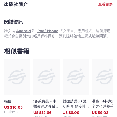
學
工作坊，也曾為多份報章雜誌如《Fashion & Beauty》,
出版社簡介
查看更多
《Cosmopolitan》,《新婚通信》,《星島日報》等撰寫文章，現為
家
《am730》專欄作家。
Mandy
Wong
閱讀資訊
-
請安裝
Android
和
iPad/iPhone
「文宇宙」應用程式。這個應用
文
程式會自動與您的帳戶保持同步，讓您隨時隨地上網或離線閱讀。
宇
宙
相似書籍
｜
Bookniverse
暢便
湯‧茶良品 - 中
對症辨謬03 激
港孩不胖-家長
醫教你調養臟腑
活酵素 除慢性
全方位營養手
US $
10.05
之簡方
病
US $
12.56
US $
12.86
US $
8.00
US $
9.02