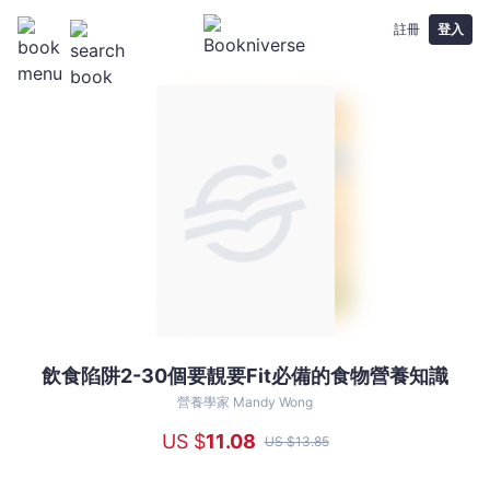
註冊
登入
飲食陷阱2-30個要靚要Fit必備的食物營養知識
飲
食
營養學家 Mandy Wong
陷
US $
11
.08
US $
13
.85
阱
2-