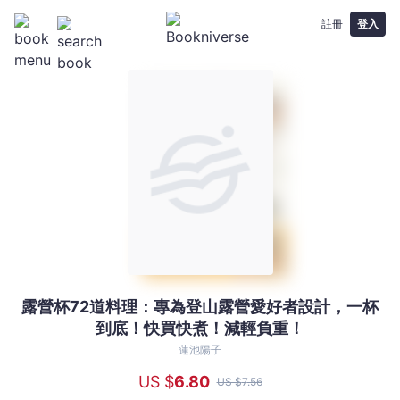
註冊
登入
露營杯72道料理：專為登山露營愛好者設計，一杯
露
到底！快買快煮！減輕負重！
營
杯
蓮池陽子
72
US $
6
.80
US $
7
.56
道