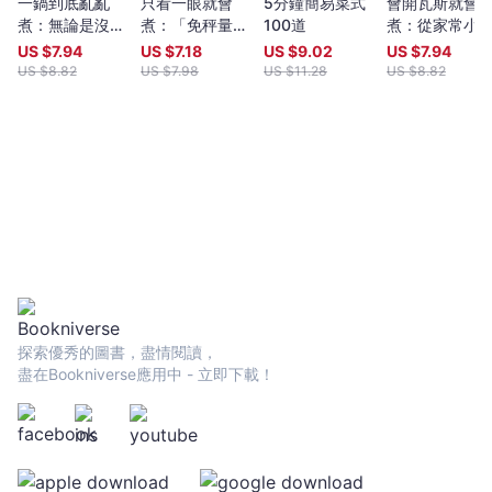
一鍋到底亂亂
只看一眼就會
5分鐘簡易菜式
會開瓦斯就會
煮：無論是沒時
煮：「免秤量」
100道
煮：從家常小
間或太懶，克萊
「免菜刀」「免
到熱炒店，從
US $
7.94
US $
7.18
US $
9.02
US $
7.94
兒教你保證美味
剩食」「免開
蒸蛤蠣到三杯
US $
8.82
US $
7.98
US $
11.28
US $
8.82
的鍋物邏輯
火」，4大類食
雞，IG人氣主
譜任你挑！24
分享13萬粉絲
萬粉絲加持的
愛86道吃不膩,
JOE桑｡圖解
零失敗,親友讚
103道美味料
不絕口的超簡
理！
料理（美味99
分+成就感100
分）
探索優秀的圖書，盡情閱讀，
盡在Bookniverse應用中 - 立即下載！