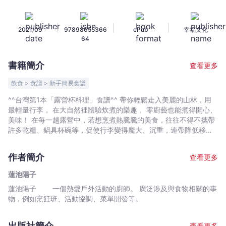
料
理：
|
|
|
2021/09
97898655366
ePub
幸福文化
專
64
為
登
書籍簡介
查看更多
山
露
飲食 > 食譜 > 新手簡易食譜
營
^^台灣第1本「露營杯料理」食譜^^ 帶你輕鬆走入美麗的山林，用
愛
最輕量行李， 在大自然裡體驗炊煮的樂趣， 零廚藝也能煮得開心、
好
美味！ 在每一趟露營中，若想烹煮熱騰騰的美食，往往不得不攜帶
者
許多乾糧、鍋具杯碗等，促使行李變得龐大、沉重，連帶降低移動
便利性，甚至易使體力迅速下降。這本書告訴你：只要一個露營杯
設
及便利食材，就有助於露營裝備輕量化，以及如何克服食材保鮮的
計，
作者簡介
查看更多
問題，及食材選購和分裝，在本書都能學到！ ★一個單人露營杯72
一
變！讓行李最輕量化！ 單人露營杯，材質以不鏽鋼為主，重量只有
蓮池陽子
杯
約100公克。可以做出1人份料理，相當方便。書中會介紹值得推薦
蓮池陽子 一個熱愛戶外活動的廚師。 廣泛涉及與食物相關的事
到
的單人露營杯和搭配的重要工具，揹起行李，說走就走！ ★「聰明
物，例如烹飪班、活動協調、菜單開發等。
的食材選購」+「快速調理方式」+「減少垃圾及污染」， 4大重
底！
點，讓你的野炊體驗100分！ ① 聰明的「食材選購」，10分鐘快
快
速料理！ 掌握採買所需量及分裝訣竅，避免壓壞食材及占據行李空
出版社簡介
查看更多