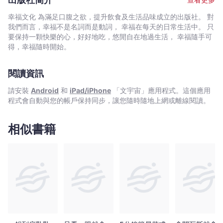
買
間，料理後也能大量減少廢棄物。 ② 不需要廚藝，只要一點技巧
快
的「調理方式」，就能端出好菜！ 露營杯最適合「炊飯」、「水
幸福文化 為滿足口腹之欲，提升飲食及生活品味成立的出版社。 對
煮！
煮」和「燉煮」， 適合參考可和水分一同加熱煮滾的食譜。而
我們而言，幸福不是名詞而是動詞， 幸福在每天的日常生活中。 只
「烤． 炒」部分， 只要注意不要燒焦， 就能做出美味料理； 需要
減
要保持一顆快樂的心，好好地吃，悠閒自在地過生活， 幸福隨手可
用點技巧的「蒸」和「油炸」， 只要下點工夫就沒問題。 ③ 輕鬆
得，幸福隨時開始。
輕
克服食材保鮮的問題，及食材選購和分裝，箇中學問，讓專家告訴
負
你！ ④ 最方便及環保的「收尾」！ 為了在山林或露營區儘量不製
重！
閱讀資訊
造垃圾， 以及調理用餐結束後也不需用水或清潔劑清洗， 書中還會
-
告訴大家攜帶食材去野外的方法，還有結束收尾的基本方式。讓我
請安裝
Android
和
iPad/iPhone
「文宇宙」應用程式。這個應用
們用得順手、吃得美味吧。 ★72道野炊料理，隨時都能品嘗的豐盛
蓮
程式會自動與您的帳戶保持同步，讓您隨時隨地上網或離線閱讀。
美味， 從主菜到點心、中西式料理、和食、點心都能做， 無論上山
池
下海，都能端出與眼前美景相匹配的餐點！ 不需要過於複雜的事
陽
前準備，只要運用身旁隨手可得的食材和調味品，使用6種基本調理
相似書籍
子
方式（炊、燉、烤、炒、蒸、炸）就能做出多項家常美食，還能做
-
出肉排、炸雞等進階料理，甚至可在正餐後品嘗甜點、飲品，為露
營旅程留下滿足的美味回憶。 ►快速便食：番茄芥末炒魚肉腸、藍
文
紋乳酪炒蛋＆麵包、海苔粉奶油馬鈴薯 ►美味主食：飯、麵、咖
宇
哩：蛋包飯、奶油培根蛋黃麵線、柚子胡椒綠咖哩 ►進階料理：甜
宙
甜圈漢堡排、燉南蠻唐揚雞、露營杯蒸茄子豬肉卷 ►餐後暖胃點
｜
心：大判燒、甜醬油麻糬、奶油熱蘭姆酒 快跟著熱愛戶外運動的料
Bookniverse
理師的腳步，一起來體驗野炊料理無窮變化的樂趣！