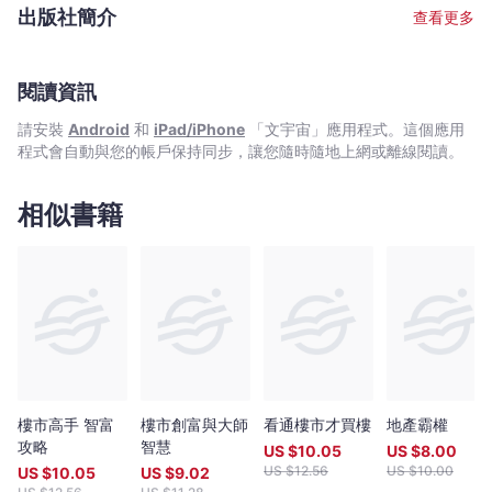
本著作，包括紅極一時《細價樓爆煲論之始末因由》。2016年，香
出版社簡介
查看更多
港浸會大學頒發了「榮譽大學院士」給湯博士，以彰顯其傑出的企
業家精神及領袖才能。
閱讀資訊
請安裝
Android
和
iPad/iPhone
「文宇宙」應用程式。這個應用
程式會自動與您的帳戶保持同步，讓您隨時隨地上網或離線閱讀。
相似書籍
樓市高手 智富
樓市創富與大師
看通樓市才買樓
地產霸權
攻略
智慧
US $
10.05
US $
8.00
US $
12.56
US $
10.00
US $
10.05
US $
9.02