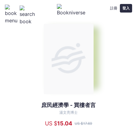
註冊
登入
庶民經濟學 - 買樓者言
庶
民
湯文亮博士
經
US $
15
.04
US $
17
.69
濟
學