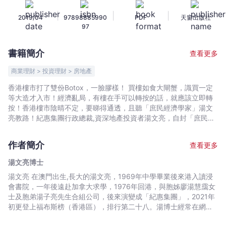
-
|
|
|
2019/04
97898885990
PDF
天窗出版社
買
97
樓
者
書籍簡介
查看更多
言
-
商業理財 > 投資理財 > 房地產
湯
香港樓市打了雙份Botox，一臉膠樣！ 買樓如食大閘蟹，識買一定
文
等大造才入市！經濟亂局，有樓在手可以轉按的話，就應該立即轉
亮
按！香港樓市陰晴不定，要睇得通透，且聽「庶民經濟學家」湯文
博
亮教路！紀惠集團行政總裁,資深地產投資者湯文亮，自封「庶民經
濟學家」，皆因他不「離地」，日日跟茶餐廳老闆,老中青茶客，以
士
及地產中人吹水，論盡「膠樣」的樓市，近至買樓賣樓者的心態,辣
-
作者簡介
查看更多
招,加息,娥六招，遠至中美貿易戰，湯文亮都以行走地產界多年的經
文
歷，分享心得，提出「苦口良藥」的建議。湯文亮深明草民心態，
湯文亮博士
宇
故經常以日常生活作「生鬼」比喻，以牌局,魚蝦蟹,又硬又脆的甜品
湯文亮 在澳門出生,長大的湯文亮，1969年中學畢業後來港入讀浸
宙
馬卡龍等，解構香港樓市及經濟令人費解的現象，道出一般人對樓
會書院，一年後遠赴加拿大求學，1976年回港，與胞姊廖湯慧靄女
市的誤解，揭示樓價升跌的真正關鍵。他在書中分享周邊親友「笑
｜
士及胞弟湯子亮先生合組公司，後來演變成「紀惠集團」，2021年
中有淚，淚中帶笑」的買樓小故事，讓你學會置業投資之法，更領
Bookniverse
初更登上福布斯榜（香港區），排行第二十八。湯博士經常在網上
略處世為人之道。
及報章發表文章，網上點擊率超過一百億人次，湯博士出版過十一