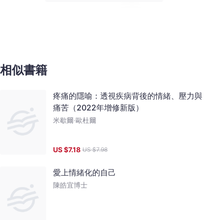
相似書籍
疼痛的隱喻：透視疾病背後的情緒、壓力與
痛苦（2022年增修新版）
米歇爾‧歐杜爾
US $
7.18
US $
7.98
愛上情緒化的自己
陳皓宜博士