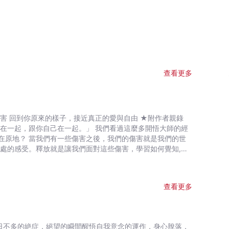
查看更多
害就是我們的世
處的感受。釋放就是讓我們面對這些傷害，學習如何覺知,清
而是讓阻
為我
外一組念頭，就會製造衝突，會沒完沒了。可是當你在注意你
查看更多
下來了，當我們的頭腦不再去干涉,不再去想要對抗痛苦的時
這些傷害，才有辦法去跳脫。釋放就是鬆開你的傷害，改變你
◆喚醒內心潛藏的修復能力 現在太