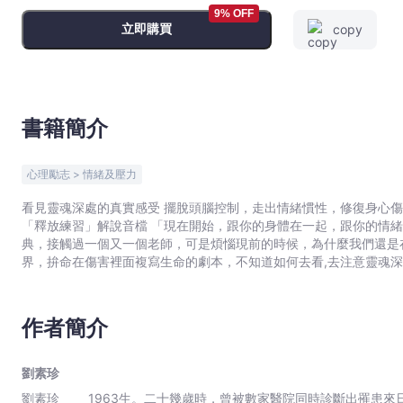
傷。
9% OFF
立即購買
copy
釋
放
的
盡
頭
書籍簡介
就
是
心理勵志 > 情緒及壓力
愛
-
看見靈魂深處的真實感受 擺脫頭腦控制，走出情緒慣性，修復身心傷害 回到你原來的樣子，接近真正的愛與自由 ★附作者親錄
「釋放練習」解說音檔 「現在開始，跟你的身體在一起，跟你的情緒在一起，跟你自己在一起。」 我們看過這麼多開悟大師的經
劉
典，接觸過一個又一個老師，可是煩惱現前的時候，為什麼我們還是在原地？ 當我們有一些傷害之後，我們的傷
素
界，拚命在傷害裡面複寫生命的劇本，不知道如何去看,去注意靈魂深
珍
理，真正瞭解自己內在的受苦模式，療癒心裡的傷痕，修復身體的病痛。 釋放不是要得到什麼，成就什麼，達到什麼，
-
礙我們體驗愛的能量剝落，回到我們原來的樣子，看見自己內在的愛。 ◆讓痛苦隨能量流動 為什麼釋放的力量會這麼大？因
文
們的痛苦就是從念頭製造出來的，試圖擺脫它就是一組念頭在對抗另
作者簡介
的痛苦的時候，你的能量會跑到注意來了，原來的對抗跟衝突就會停
宇
候，那個能量自然就會流動了。 ◆轉化傷痛即是轉化命運 釋放可以用在身心各方面，特別是心理上的傷害,創傷。當我們在傷害裡
宙
面，就是不斷地在製造受傷的迴圈，轉不出來，只有學會怎麼去清理
劉素珍
｜
的命運，改變你的世界，釋放有這樣的一個力量，讓你了結你的傷害，然後跳脫傷害的迴圈。 
劉素珍 1963生。二十幾歲時，曾被數家醫院同時診斷出罹患來日不多的絶症，絕望的瞬間醒悟自我意念的運作，身心脫落，
Bookniverse