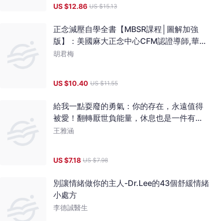
US $
12.86
US $
15.13
正念減壓自學全書【MBSR課程│圖解加強
版】：美國麻大正念中心CFM認證導師,華人
正念減壓中心創始人「胡君梅」不藏私解惑
胡君梅
書
US $
10.40
US $
11.55
給我一點耍廢的勇氣：你的存在，永遠值得
被愛！翻轉厭世負能量，休息也是一件有意
義的事
王雅涵
US $
7.18
US $
7.98
別讓情緒做你的主人-Dr.Lee的43個舒緩情緒
小處方
李德誠醫生