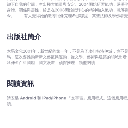
多人都習慣壓抑自己的情緒，當你不哭的時候，當你很理性的時候，
卸下自我的牢籠，生出極大能量與安定。2004開始研習氣功，過著半隱居的生活。 有感於現代人要
凍結到心都死掉了，心死掉的人很痛苦，他身旁的人一定也不會快樂
身體、關係與靈性，於是在2008開始把靜心的精神融入氣功，教導
感受不到快樂。所以要練習跟自己的痛苦在一起。當你讓痛苦流動，平靜與快樂就在旁邊。 【名
今。 有人覺得她的教導很像克理希那穆提，某些法師及學佛者覺得更像大圓滿，接觸過家族排列者則說她的排列就像海寧
資深臨床心理師） 林俊亮（泰美親子圖書館／泰美教育基金會董事長） 洪啟嵩（國際禪學大師） 陳質采（前桃療兒童青少年精神
格。
科主任／兒青精神醫學會理事長） 許德謙（香港精神分析學會會長／靈修導師／牧靈輔導博士） 張德芬（身心靈作家） 張黛眉
（資深臨床心理師） 「老師對情緒的本質有十分深入透澈的領悟，教導的同在與釋放的方法，是一個可以自己協助自己讓當下甚
或過往情緒能量流動的方法。對於真心想要自我成長的人，這本書是不二的
出版社簡介
層的傷痛同在，讓深層的障礙有空間演繹它的本身，不再卡死。當情
事物情境的「認定」及反射式的反應模式，也浮現而清晰了。」林俊亮（泰美教育基金會董事
木馬文化2001年，新世紀的第一年，不是為了攻打特洛伊城，也不
體的障礙中解脫出來的終極方法。我們常說「當下」,「覺察」,「覺
馬，這次要推動新新文藝復興運動，從文學、藝術與建築的領域出發
書解釋得非常清楚的，這本書就是老師多年探索,研究,體會的精華分
延伸至百科圖鑑、圖文漫畫、偵探推理、類型閱讀
閱讀資訊
請安裝
Android
和
iPad/iPhone
「文宇宙」應用程式。這個應用程
讀。