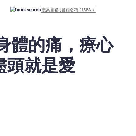
解身體的痛，療心
盡頭就是愛