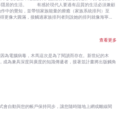
這些能量都是凍結的，都是卡住的。不能哭的人，能量很可能
過有品質的生活必須兼顧
，因為他會變成一個無感的人：感覺不到痛苦的時候，其實也
動作中的覺知，並帶領家族能量的療癒（家族系統排列）至
人推薦】覺察推薦 呂俐安（榮總
選擇。」呂俐安（榮總資深臨床心理師） 「和這些深
查看更多
感開始流動改變，此時深層的信念，譬如在傷痛情結制約下對
長） 「從情緒的負擔,沉重的業力,身
是因為電腦病毒，木馬這次是為了閱讀而存在。新世紀的木
知」，但是實際上如何活在當下，如何培養覺知，卻是很少有
，成為兼具深度與廣度的知識傳遞者，接著並計畫將出版觸角
享。」張德芬（身心靈作家）
式會自動與您的帳戶保持同步，讓您隨時隨地上網或離線閱