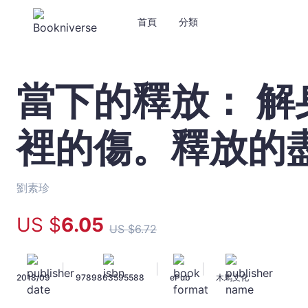
首頁
分類
當下的釋放： 
當
下
的
裡的傷。釋放的
釋
放：
解
身
劉素珍
體
的
US $
6
.05
US $
6
.72
痛，
療
心
|
|
|
2018/09
9789863595588
ePub
木馬文化
裡
的