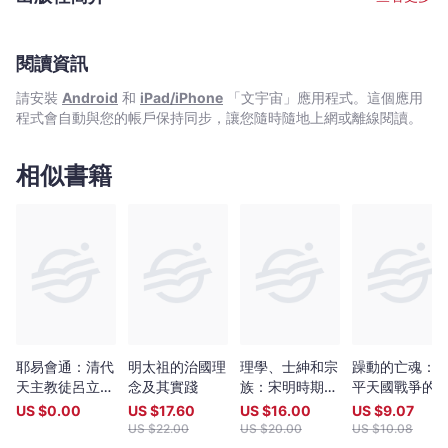
Bookniverse
閱讀資訊
請安裝
Android
和
iPad/iPhone
「文宇宙」應用程式。這個應用
程式會自動與您的帳戶保持同步，讓您隨時隨地上網或離線閱讀。
相似書籍
耶易會通：清代
明太祖的治國理
理學、士紳和宗
躁動的亡魂：
天主教徒呂立本
念及其實踐
族：宋明時期徽
平天國戰爭的
《易經本旨》研
州的文化與社會
力,失序與死亡
US $
0.00
US $
17.60
US $
16.00
US $
9.07
究與編注?
US $
22.00
US $
20.00
US $
10.08