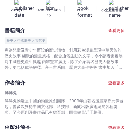
下
|
|
|
2020/11
97898821666
PDF
小皇冠童書館
五
15
千
年
書籍簡介
查看更多
（2）
商
歷史 > 中國歷史 > 古代史
周
專為兒童及青少年而設的歷史讀物，利用彩色漫畫呈現中華民族的
王
歷史故事 幽默的漫畫風格，配合通俗生動的文字，令小讀者更容易
朝
對中國歷史產生興趣 內容豐富廣泛，除了介紹著名歷史人物故事
-
外，更包括成語解釋、帝王世系圖、歷史大事件等等 書中加入「歷
史小知識」，幫助讀者進一步瞭解故事中的延伸知識 書後的「名詞
洋
解釋」鞏固讀者對書中重點歷史名詞的認識 幽默漫畫 + 歷史小知識
洋
作者簡介
查看更多
從漫畫、成語中識古事、知古人，為小朋友建立宏大的歷史觀！ 殷
兔
商出現甲骨文，中國第一次有了文字記載。 武王分封，周公制禮，
洋洋兔
-
烽火戲諸侯斷送了西周江山……
洋洋兔動漫是中國的動漫原創團隊，2003年由著名漫畫家孫元偉發
文
起，曾多次獲得中國文化部、科技部、新聞出版廣電總局各種獎
宇
項。至今原創漫畫作品已有數百部，圖書銷量近千萬冊。
宙
｜
出版社簡介
查看更多