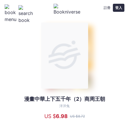
註冊
登入
漫畫中華上下五千年（2）商周王朝
漫
畫
洋洋兔
中
US $
6
.98
US $
8
.72
華
上