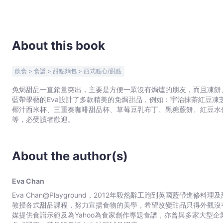
About this book
飲食 > 食譜 > 甜點麵包 > 西式點心/甜點
免焗甜品一直銷量突出，主要是方便一眾沒有焗爐的朋友，而且凍餅
藍帶學藝的Eva設計了多款精美的免焗甜品，例如：宇治抹茶紅豆
椰汁西米杯、三重奏咖啡甜品杯、草莓豆乳布丁、黑糖蕨餅、紅豆水
等，必受讀者歡迎。
About the author(s)
Eva Chan
Eva Chan@Playground，2012年毅然辭工跑到英國藍帶進修料
教授各式甜品課程，努力宣揚食物的美學，希望改變甜品只得外觀沒有內
媒提供食譜示範及為Yahoo為食家創作專題食譜，亦曾與多家大型企業合作，包