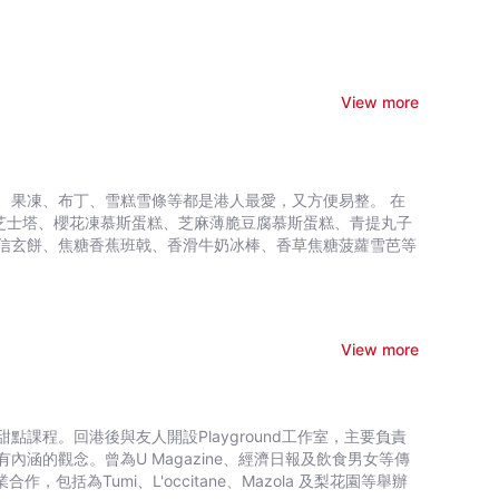
View more
、果凍、布丁、雪糕雪條等都是港人最愛，又方便易整。 在
凍芝士塔、櫻花凍慕斯蛋糕、芝麻薄脆豆腐慕斯蛋糕、青提丸子
信玄餅、焦糖香蕉班戟、香滑牛奶冰棒、香草焦糖菠蘿雪芭等
View more
理及甜點課程。回港後與友人開設Playground工作室，主要負責
涵的觀念。曾為U Magazine、經濟日報及飲食男女等傳
括為Tumi、L'occitane、Mazola 及梨花園等舉辦