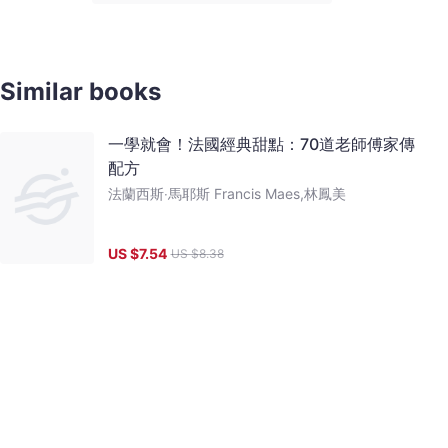
Similar books
一學就會！法國經典甜點：70道老師傅家傳
配方
法蘭西斯‧馬耶斯 Francis Maes,林鳳美
US $
7.54
US $
8.38