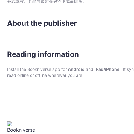
各式課程。其品牌最近在尖沙咀誠品開店。
About the publisher
Reading information
Install the Bookniverse app for
Android
and
iPad/iPhone
. It sy
read online or offline wherever you are.