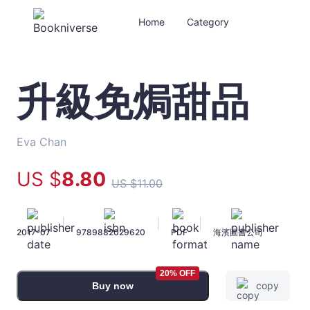
Home
Category
升級免焗甜品
升
級
免
焗
Eva Chan
甜
品
US $
8
.80
US $
11
.00
-
Eva
Chan
|
|
|
2017-07
9789882029620
PDF
海濱圖書公司
-
Bookniverse
20% OFF
copy
Buy now