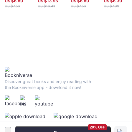
US $
6.80
US $
13.95
US $
6.80
US $
6.39
US $
7.56
US $
16.41
US $
7.56
US $
7.99
Discover great books and enjoy reading with
the Bookniverse app - download it now!
20% OFF