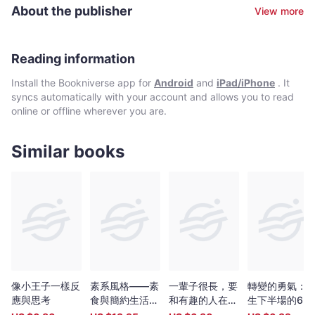
到目前為止，唯一在廉政公署跨越三個功能部門的人。 1994年曾患
About the publisher
View more
肝癌，治癒後積極幫助癌症病人，1998年當選香港十大再生勇士。
2004年因幫助肝臟病人爭取保留設於沙田威爾斯親王醫院的肝臟移
植中心而與醫管局鬧翻，為避免兩個政府機構間之尷尬，因而辭退
在廉政公署之職位，結束在廉政公署服務了二十八年的生涯。 脫離
Reading information
公職，從此更加投入不同的社會服務工作中，也更用心地思考人生
Install the Bookniverse app for
Android
and
iPad/iPhone
. It
的意義。 個人網址：http://stephenchar.blogspot.com/
syncs automatically with your account and allows you to read
online or offline wherever you are.
Similar books
像小王子一樣反
素系風格——素
一輩子很長，要
轉變的勇氣：
應與思考
食與簡約生活練
和有趣的人在一
生下半場的6個
習
起
思考（增訂版