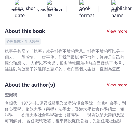
抱
|
|
|
2011/02
97898880871
PDF
青源
怨
67
-
查
About this book
View more
錫
我
心理勵志 > 生活哲學
-
執著是甚麼？「執著」就是抓住不放的意思。抓住不放的可以是一
Bookniverse
個人、一段感情、一次事件。但我們最抓住不放的，往往是自己的
觀念和想法。 人所以不快樂，很多時就因為抱怨自己做錯了抉擇，
往往以為放棄了的選擇是更好的，繼而整個人生就一直因為這些貪
戀和懊悔不斷自責，認為好運永遠不會再降臨在自己身上。 事實
上，每個抉擇都有其正面和負面的後果，沒有預知能力的我們，永
About the author(s)
View more
遠不會知道哪個選擇最好。可是，你可以選擇相信自己的抉擇，並
且堅持到底。 這世界不完美，人也無完美，我們不用追求完美無瑕
查錫我
的人生，只要珍惜已擁有的就很足夠。 快樂人生，就從不抱怨生命
查錫我，1975年以優異成績畢業於香港浸會學院，主修社會學，副
開始
修心理學。倫敦大學（榮譽）法學士，香港大學社會科學碩士（犯
罪學），香港大學社會科學碩士（輔導學），現為執業大律師及認
可調解員。 曾任職懲教署，後來轉投廉政公署，先後任職社區關係
處為總社區主任、執行處總調查主任及防止貪汙處高級審查主任，