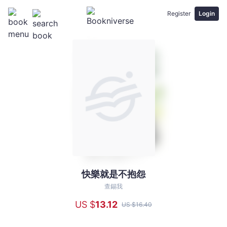
Register
Login
快樂就是不抱怨
快
樂
查錫我
就
US $
13
.12
US $
16
.40
是
不