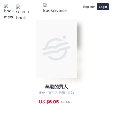
Register
Login
蒸發的男人
蒸
發
麥伊・荷瓦兒, 培爾・法勒
的
US $
6
.05
US $
6
.72
男
人