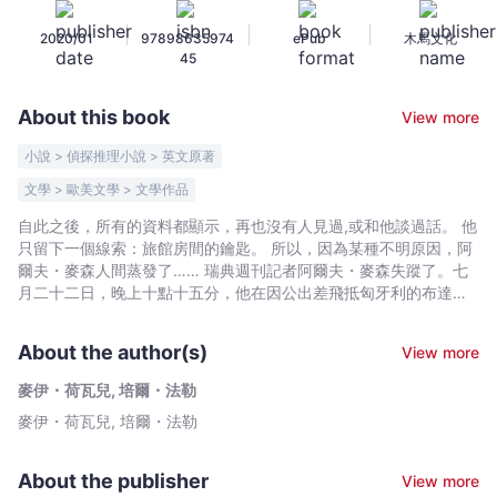
-
|
|
|
2020/01
97898635974
ePub
木馬文化
麥
45
伊・
荷
About this book
View more
瓦
兒,
小說 > 偵探推理小說 > 英文原著
培
文學 > 歐美文學 > 文學作品
爾・
自此之後，所有的資料都顯示，再也沒有人見過,或和他談過話。 他
法
只留下一個線索：旅館房間的鑰匙。 所以，因為某種不明原因，阿
勒
爾夫・麥森人間蒸發了…… 瑞典週刊記者阿爾夫・麥森失蹤了。七
-
月二十二日，晚上十點十五分，他在因公出差飛抵匈牙利的布達佩
Bookniverse
斯之後，就此人間蒸發。唯一證明他曾來過的跡證，僅有留在旅館
房內的衣物行李，以及一把遺落在外的旅館房間鑰匙。 休假中的馬
About the author(s)
View more
丁・貝克被局長哈瑪緊急召回，低調前往瑞典外交部，接下調查這
起離奇失蹤案件,前往東歐尋人的祕密任務。隻身來到多瑙河畔的疲
麥伊・荷瓦兒, 培爾・法勒
憊探長，在夏末暖熱的布達佩斯城中遊走，尋找麥森可能的行蹤。
麥伊・荷瓦兒, 培爾・法勒
工作時嚴以律己,交稿從不延遲的記者麥森是何許人物？瑞典官方為
何必須隱匿這起失蹤案件？這趟異國尋人任務，何以會讓馬丁・貝
克遭人跟監,色誘，甚至遭遇生死交關的暗襲？ 事實的真相究竟近在
About the publisher
View more
咫尺，抑或遠在他鄉？這一切都要靠馬丁・貝克和他的警隊組員通