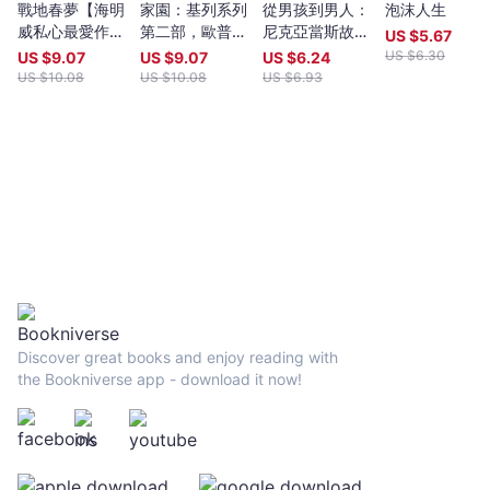
戰地春夢【海明
家園：基列系列
從男孩到男人：
泡沫人生
威私心最愛作
第二部，歐普拉
尼克亞當斯故事
US $
5.67
品，睽違半世
讀書俱樂部推薦
集
US $
6.30
US $
9.07
US $
9.07
US $
6.24
紀，全新繁體中
必讀
US $
10.08
US $
10.08
US $
6.93
文譯本】
Discover great books and enjoy reading with
the Bookniverse app - download it now!