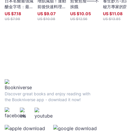
和安心吃的好方法！跟著健身年資逾20餘年的運動吃貨主廚－
日本名醫最強減
增肌減脂！運動
愈食愈瘦——不
養生妙方-宮廷
人
Eason老師，用多國籍料理好好犒賞努力運動後的自己，增肌減脂
醣金字塔：最神
前後快速料理：
挨餓
秘方專家的防
-
減醣料理學起來！活用週間備料法,多用途醬料製作，主廚更不藏私
效限醣瘦身法，
Amyの私人廚房
養生方案
US $
7.18
US $
9.07
US $
10.05
US $
11.08
張
分享美味烹調要訣，讓運動料理更加好吃～包含蛋的各種煮法,讓雞
越吃越健康新觀
X好食課營養師
US $
7.98
US $
10.08
US $
12.56
US $
13.85
詣
胸肉水嫩好吃的3個秘訣,如何煮出Q彈義大利麵與米飯,降低油脂用
念
團隊教你超省時
量的聰明烹調法,在家怎麼簡單煎出完美牛排，讓你每天都期待自己
Eason,
美味健身餐！
的美味運動餐。 本書料理設計特色：[ 一味多用 x 快速上菜 x
好
食材量化 x 零剩材 ]，口味涵蓋日式家常風味,辣香韓式風味,豐盛地
食
中海菜色,開胃的東南亞料理…等，安排健身菜單非難事,口味多元又
課
能吃飽大滿足，好好為下一個運動日做準備。除了基礎營養表列，
營
更額外標示每道料理的「蛋白質」和「碳水化合物」含量，幫助想
增肌或減脂或減醣的你，自行調整食材量或改動食譜。 >>>增
養
肌推薦菜色>>減脂推薦菜色>>減醣推薦菜色<<< 西西里海鮮
師
冷盤 羅勤番茄雞柳天使冷麵 爐烤牛排佛卡夏 尼斯風
團
味煎鮭魚沙拉 義式獵人燉雞 薑燒豬肉板豆腐 【特別
隊
附錄：運動吃貨主廚親自示範！宅健身小教室（附影片
-
Discover great books and enjoy reading with
QRcode）】 沒辦法上健身房？能運動的時間很少？別擔心，
the Bookniverse app - download it now!
「宅在家」一樣能好好健身,徒手訓練也能讓你練出衣架子好身材，
Bookniverse
Eason老師將分享他的「宅健身」經驗，包含如何暖身和收操，完
整示範「4階段徒手深蹲+伸展動作」,「13種伏地挺身+伸展動作」,
「20種核心訓練」，以及「4階段！用10分鐘練全身」，規劃出自
己的健身菜單，以及貼心提醒運動要點,避免運動傷害的小訣竅，掃
書中QRcode看影片就能天天完整跟練！