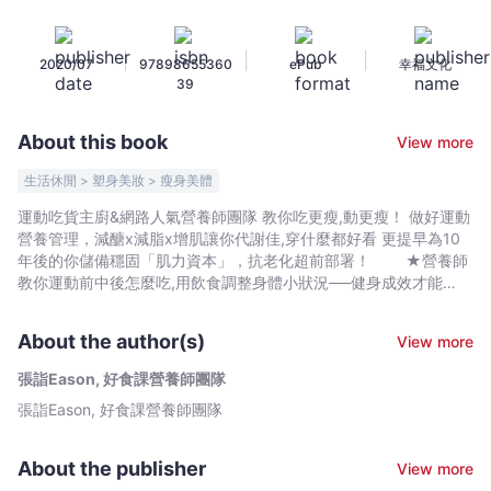
動
營
|
|
|
2020/07
97898655360
ePub
幸福文化
養
39
師：
掌
About this book
View more
握
增
生活休閒 > 塑身美妝 > 瘦身美體
肌
運動吃貨主廚&網路人氣營養師團隊 教你吃更瘦,動更瘦！ 做好運動
減
營養管理，減醣x減脂x增肌讓你代謝佳,穿什麼都好看 更提早為10
脂
年後的你儲備穩固「肌力資本」，抗老化超前部署！ ★營養師
營
教你運動前中後怎麼吃,用飲食調整身體小狀況──健身成效才能
UP！ ★主廚教你一味多用,快速上菜,食材量化,零剩材──做增
養
肌減脂減醣運動餐！ ★特別附錄─宅健身小教室影片
關
About the author(s)
View more
QRcode，每日10分鐘跟練超簡單！ 想要有好的運動效果以及
鍵
增肌減脂,擁有「高回頭率」的自信身形，那麼，你絕對不能不懂
張詣Eason, 好食課營養師團隊
x
「運動營養」這回事！每天吃進去的食物，能成為運動的助力還是
張詣Eason, 好食課營養師團隊
主
阻力，完全操縱在自己手中，取決於你是否了解食材營養和搭配組
合的學問，跟著運動營養師和主廚食譜正確吃,終結食慾黑洞，不僅
廚
運動成效大提升，討人厭的復胖也不會再悄悄逆襲你。 只有運
特
About the publisher
View more
動不夠，飲食調整也到位，才是健身長久之道，本書適合以下族群