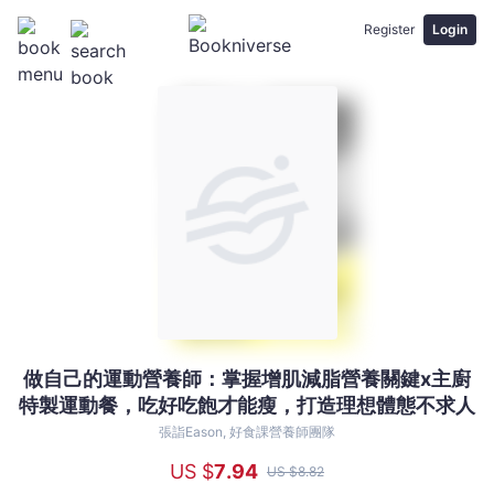
Register
Login
做自己的運動營養師：掌握增肌減脂營養關鍵x主廚
做
特製運動餐，吃好吃飽才能瘦，打造理想體態不求人
自
己
張詣Eason, 好食課營養師團隊
的
US $
7
.94
US $
8
.82
運