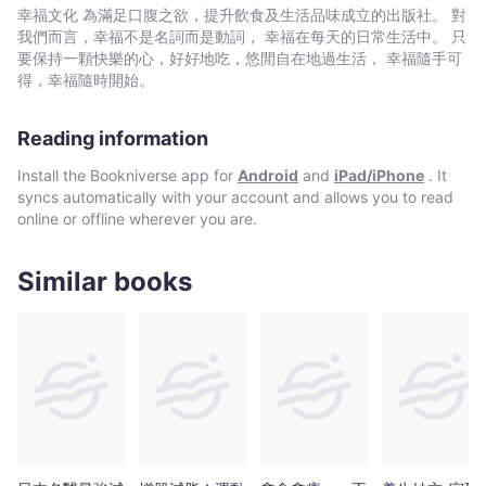
製
───── ◆開始保持運動習慣，不了解如何安排飲食計畫
幸福文化 為滿足口腹之欲，提升飲食及生活品味成立的出版社。 對
運
◆運動練習已持續一陣子，追求更多增肌或減脂效果 ◆想要飲
我們而言，幸福不是名詞而是動詞， 幸福在每天的日常生活中。 只
動
食變化或省時備餐的運動愛好者 【觀念篇．帶你從零開始,用正
要保持一顆快樂的心，好好地吃，悠閒自在地過生活， 幸福隨手可
確觀念安排運動計畫】 運動項目這麼多，哪一種才適合自己？
餐，
得，幸福隨時開始。
徒手訓練,機械訓練,自由重量訓練的優缺點是什麼，練習時要注意哪
吃
些地方？以上都在書中一一解答。運動營養師&運動吃貨主廚教你先
好
Reading information
檢視運動強度,運動質量是否足夠，有了運動健身前的基礎觀念,發掘
吃
自己的核心需求和運動興趣，才能順利開啟運動人生。運動營養師
Install the Bookniverse app for
Android
and
iPad/iPhone
. It
飽
在書中也分享數個諮詢案例，分享不同族群如何讓運動成功融入他
syncs automatically with your account and allows you to read
們的嶄新生活裡。 【飲食篇．運動前,中,後的飲食加分與配餐
才
online or offline wherever you are.
重點】 運動前中後該怎麼吃，如何擇食才能幫助增肌或減脂不
能
扣分？增肌和減脂可以並行嗎？讓運動營養師為你解惑,分享營養知
瘦，
識外，更公開他們的「營養師配餐流程」，教你從生活面,飲食面規
Similar books
打
劃熱量&營養素,6大類食物分配，全方位打造自己的運動飲食所需。
造
而開始規律運動後，可能出現一些身體上的小狀況，也能用飲食輔
助緩解。 此外，針對時下熱門的飲食法（斷食,輕斷食,低碳飲
理
食,生酮飲食）,運動補充品的用法，運動營養師也為你詳細解答是否
想
合適自己,怎麼正確使用。更特別收錄「路跑,三鐵比賽的飲食計畫」
體
小專欄，包含參加比賽前後需注意哪些細節,飲食加分或調整重點,哪
態
些食物是助攻神隊友…等一次解惑，相信能幫助你取得更好的比賽
不
成績。 【吃好吃飽才能瘦，管理「運動營養」從自己下廚開
始！】 想要運動或瘦身有成，『自己下廚』絕對是能蒐齊營養
求