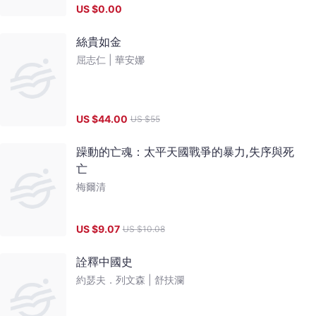
US $
0.00
絲貴如金
屈志仁 |
華安娜
US $
44.00
US $
55
躁動的亡魂：太平天國戰爭的暴力,失序與死
亡
梅爾清
US $
9.07
US $
10.08
詮釋中國史
約瑟夫．列文森 |
舒扶瀾