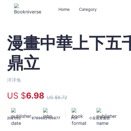
Home
Category
漫畫中華上下五
漫
畫
中
鼎立
華
上
下
五
洋洋兔
千
年
US $
6
.98
US $
8
.72
（8）
三
國
|
|
|
2021/02
9789882166677
PDF
小皇冠童書館
鼎
立