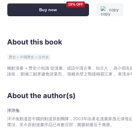
-
19% OFF
copy
Buy now
洋
洋
兔
-
Bookniverse
About this book
歷史 > 中國歷史 > 古代史
幽默漫畫 + 歷史小知識 從漫畫、成語中識古事、知古人， 為小朋友建立宏大的歷史觀！ 干戈四起
諸侯， 劉備三顧茅廬會諸葛亮， 孫權赤壁之戰後稱霸江東， 東漢末
About the author(s)
洋洋兔
洋洋兔動漫是中國的動漫原創團隊，2003年由著名漫畫家孫元偉發
獎項。至今原創漫畫作品已有數百部，圖書銷量近千萬冊。