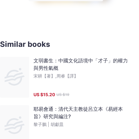
Similar books
文弱書生：中國文化語境中「才子」的權力
與男性氣概
宋耕【著】,周睿【譯】
US $
15.20
US $
19
耶易會通：清代天主教徒呂立本《易經本
旨》研究與編注?
黎子鵬 |
胡獻皿