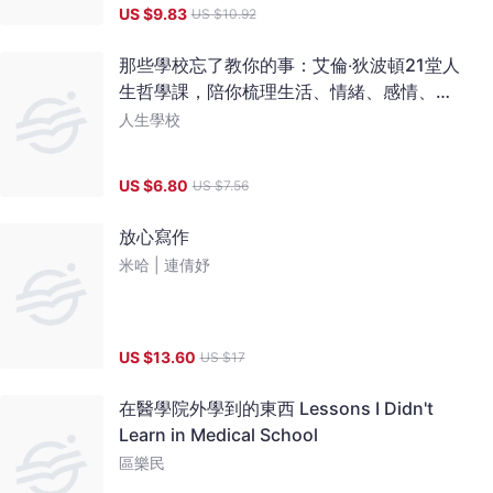
US $
9.83
US $
10.92
那些學校忘了教你的事：艾倫‧狄波頓21堂人
生哲學課，陪你梳理生活、情緒、感情、工
作，找回內心自由和安全感
人生學校
US $
6.80
US $
7.56
放心寫作
米哈 |
連倩妤
US $
13.60
US $
17
在醫學院外學到的東西 Lessons I Didn't
Learn in Medical School
區樂民