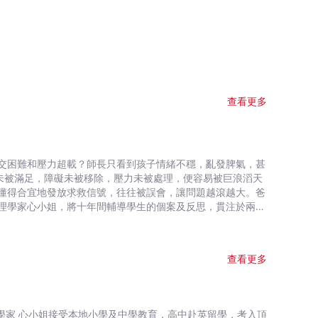
查看更多
交困難和壓力超載？師長只看到孩子情緒不穩，亂發脾氣，甚
未被滿足，障礙未被移除，壓力未被處理，便容易被巨浪滔天
懂得合宜地發放求救信號，往往被誤會，讓問題越滾越大。爸
理學家心小姐，將十年間輔導學生的個案及反思，貫注於兩冊
海，為他們解愁，為父母及老師分憂：※識別壓力源頭：家
家庭關係、搭建支援網絡；※令孩子了解及接納自己，展現潛
查看更多