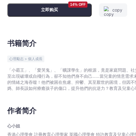
我
14% OFF
立即购买
copy
-
心
小
姐
-
书籍简介
文
宇
心理勵志 > 個人成長
宙
｜
「小霸王」、「愛哭鬼」、「曠課學生」的根源，竟是家庭問題、社
至出現破壞或自殘行為，卻不知他們身不由己……當兒童的情意需求
Bookniverse
的情緒之海吞噬！他們被困在焦慮、抑鬱、其至厭世的困境，但因不
媽、師長該如何療癒孩子的傷口，提升他們的抗逆力？教育及兒童心
的《校園療心室》。首冊排解學習困難，第2冊潛進50多個孩子的心
庭、學校、交友、自我形象；※梳理負面情緒，克服社交困難、重塑
能和真我。
作者简介
心小姐
香港心理學會 註冊教育心理學家 英國心理學會 特許教育及兒童心理學家 心小姐接受本地小學及中學教育，高中赴英留學，考入頂