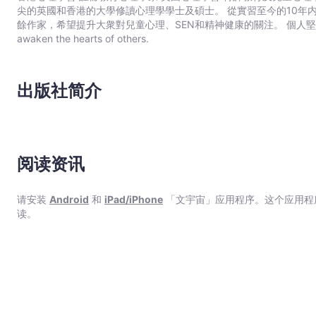
尖的英國和香港的大學修讀心理學學士及碩士。 從實習至今的10年内服務過多間大中小學、幼兒服務及醫務中心。 2020年成爲業
餘作家，希望提升大衆對兒童心理、SEN和精神健康的關注。 個人堅信及奉行：By doing what you love, you inspire and
awaken the hearts of others.
出版社简介
阅读资讯
请安装
Android
和
iPad/iPhone
「文宇宙」应用程序。这个应用程
读。