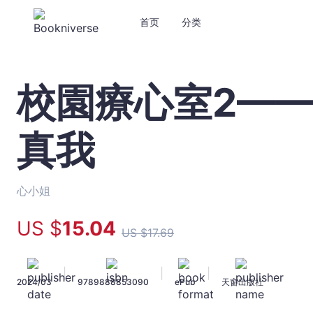
首页
分类
校園療心室2——
校
園
療
真我
心
室
2
——
心小姐
自
主
US $
15
.04
US $
17
.69
情
緒‧
實
|
|
|
2024/03
9789888853090
ePub
天窗出版社
現
真