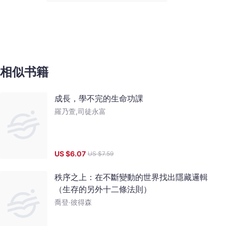
相似书籍
成長，學不完的生命功課
羅乃萱,司徒永富
US $
6.07
US $
7.59
秩序之上：在不斷變動的世界找出隱藏邏輯
（生存的另外十二條法則）
喬登‧彼得森