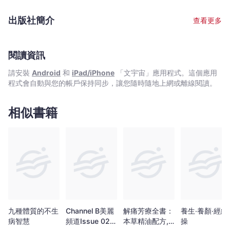
Channel
醫,西醫,營養師和運動導師等，從不同角度為你解開女性保持青春美
一本書令你健康美麗！
B
麗的秘密，為你解決各種健康煩惱，打造出一本貼近都市女性口味
出版社簡介
查看更多
的生活誌。
美
麗
頻
閱讀資訊
道
請安裝
Android
和
iPad/iPhone
「文宇宙」應用程式。這個應用
-
程式會自動與您的帳戶保持同步，讓您隨時隨地上網或離線閱讀。
文
宇
相似書籍
宙
｜
Bookniverse
九種體質的不生
Channel B美麗
解痛芳療全書：
養生‧養顏‧經絡
病智慧
頻道Issue 02-
本草精油配方,
操