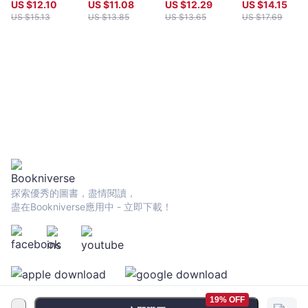
所有專家一起教
穴位按摩,中西
US $
12.10
US $
11.08
US $
12.29
US $
14.15
你煉成完美體態
醫治療法，徹底
US $
15.13
US $
13.85
US $
13.65
US $
17.69
改善全身的疼痛
【一般疼痛緩
解,心理引發疼
痛緩解,安寧疼
痛緩解,寵物疼
痛緩解】
探索優秀的圖書，盡情閱讀，
盡在Bookniverse應用中 - 立即下載！
19% OFF