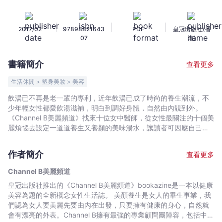
道
Issue
|
|
|
2017/02
97898821643
PDF
皇冠出版社(香
03-
07
港)
只
有
書籍簡介
查看更多
女
中
生活休閒 > 塑身美妝 > 美容
醫
飲湯已不再是老一輩的專利，近年飲湯已成了時尚的養生潮流，不
知
少年輕女性都愛飲湯滋補，明白到調好身體，自然由內靚到外。
道
《Channel B美麗頻道》找來十位女中醫師，從女性最關注的十個美
的
麗煩惱去設定一道道養生又養顏的美味湯水，讓讀者可因應自己的
體質，不同的身體狀況去選擇適合的湯水。 當遇上不同的煩惱
100
時…… ‧對抗敏感體質，鼻敏感,氣管敏感,腸胃敏感不再。 ‧體質分寒
道
作者簡介
查看更多
熱底，選對滋潤湯水，踢走皮膚暗啞,皺紋。 ‧暢便排毒，重拾光采
養
美肌。 ‧疲態盡露，眼神空洞？明目湯水，從此向黑眼圈說再見。 ‧
Channel B美麗頻道
顏
暗瘡皆因肺熱,脾虛或腎虛？選上適合的湯水才能真正改善。 ‧常覺
皇冠出版社推出的《Channel B美麗頻道》bookazine是一本以健康
湯
心煩氣燥？飲湯也可解鬱開懷。 ‧養腎湯水，從此頭髮烏黑潤澤。 ‧
美容為題的全新概念女性生活誌。 美顏養生是女人的畢生事業，我
飲湯也能纖體美胸？增肌緊緻防虛胖,實胖。 ‧溫經止痛湯水，告別
水
們認為女人要美麗先要由內在出發，只要擁有健康的身心，自然就
冰凍四肢。 ‧懷孕前後湯水調補，養好子宮皮膚好。 ‧西式湯療
-
會有漂亮的外表。Channel B擁有最強的專業顧問團陣容，包括中
Souping，養顏同時排毒。 23個煲湯冷知識,100+養生養顏湯水，