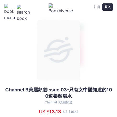
註冊
登入
Channel B美麗頻道Issue 03-只有女中醫知道的10
Channel
0道養顏湯水
B
美
Channel B美麗頻道
麗
US $
13
.13
US $
16
.41
頻