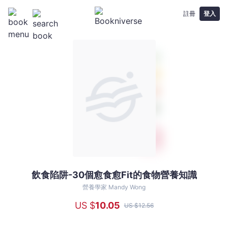
註冊
登入
飲食陷阱-30個愈食愈Fit的食物營養知識
飲
食
營養學家 Mandy Wong
陷
US $
10
.05
US $
12
.56
阱-30
個