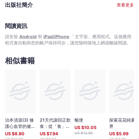
-
工作坊，也曾為多份報章雜誌如《Fashion & Beauty》,
出版社簡介
查看更多
《Cosmopolitan》,《新婚通信》,《星島日報》等撰寫文章，現為
文
《am730》專欄作家。
宇
宙
閱讀資訊
｜
請安裝
Android
和
iPad/iPhone
「文宇宙」應用程式。這個應用
Bookniverse
程式會自動與您的帳戶保持同步，讓您隨時隨地上網或離線閱讀。
相似書籍
治本清源(3) 修
21天代謝回正飲
暢便
探索花花純素
護心血管的健康
食：從「食」傾
界
US $
10.05
關鍵
聽心理真正的缺
US $
12.56
US $
8.80
US $
7.94
US $
5.99
乏，吃好吃對，