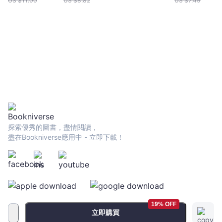
US $
11.00
US $
8.82
US $
7.49
打破代謝負循
環！
探索優秀的圖書，盡情閱讀，
盡在Bookniverse應用中 - 立即下載！
19% OFF
立即購買