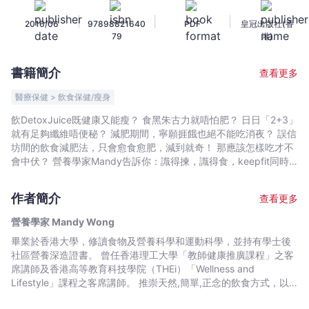
愈
|
|
|
2016/06
97898821640
PDF
皇冠出版社(香
食
79
港)
愈
Fit
書籍簡介
查看更多
的
食
醫療保健 > 飲食保健/瘦身
物
飲DetoxJuice既健康又能瘦？ 食黑朱古力就唔怕肥？ 日日「2+3」
營
就有足夠纖維唔便秘？ 減肥期間，寧願捱餓也絕不能吃消夜？ 誤信
養
坊間的飲食減肥法，只會愈食愈肥，減到就奇！ 那應該怎樣吃才不
知
會中伏？ 營養學家Mandy告訴你：識得揀，識得食，keepfit同時
都可以「為食」！ 甜品,咖啡,花生醬，甚至車仔麵,自助餐…… 只要
識
懂得「揀飲擇食」，通通都可以吃！ 由營養學家親自分享各款不中
-
作者簡介
查看更多
伏飲食法，並附多款超簡單的健康美味食譜，讓你從此遠離飲食陷
營
阱，愈食愈fit！
營養學家 Mandy Wong
養
畢業於香港大學，修讀食物及營養科學和運動科學，並持有學士後
學
社區營養深造證書。 曾任香港理工大學「教師健康推廣課程」之客
家
席講師及香港高等教育科技學院（THEi）「Wellness and
Mandy
Lifestyle」課程之客席講師。 推崇天然,簡單,正念的飲食方式，以
Wong
推廣營養教育為使命。 曾獲邀參與不同機構和學校的營養學講座及