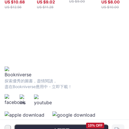
何家長都能從故事獲得共鳴。 ③ 25則「猶太媽媽的財商金
的科創思維
US $
9.00
US $
10.68
US $
9.02
US $
8.00
鑰」，在章末補給金錢教育的相關實用知識。
US $
12.56
US $
11.28
US $
10.00
探索優秀的圖書，盡情閱讀，
盡在Bookniverse應用中 - 立即下載！
10% OFF