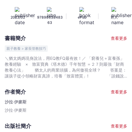
猶
太
|
|
|
2023/02
97898638483
ePub
野人
媽
63
媽
這
書籍簡介
查看更多
樣
說：
親子教養 > 家長管教技巧
用
＼猶太媽媽現身說法，用EQ教FQ最有效！／ 「窮養兒＋富養孫」
EQ
教養經驗 × 致富寶典《塔木德》千年智慧 ＝２７則最強「財商
教
教養心法」 猶太人的商業頭腦，為何傲視全球？ 答案是：
FQ
讓孩子從小領略財富真諦，培養「致富體質」! 「談錢說
愛」是猶太家庭的日常， 讓孩子在生活中實戰累積「用錢」經
最
驗，正是猶太爸媽給孩子最大的愛與祝福 本書中，猶太媽媽沙
有
作者簡介
查看更多
拉根據多年育兒＆育孫經驗， 結合塔木德的智慧、以色列的實
效！
地生活考察、擔任兒童財商節目評審的豐富歷練， 幫助父母在
沙拉‧伊麥斯
【塔
日常生活實踐中，輕鬆養成孩子的「致富體質」！ ◆4階段打
沙拉‧伊麥斯
木
造財商基礎，猶太媽媽這樣教 ▍聰明談錢：向孩子「示弱+索
取」，是建立有效財商的第一步 華人媽媽：錢的事情孩子不用
德
擔心，學生就該專心拚課業 猶太媽媽：不懂為他人付出的孩
的
出版社簡介
查看更多
子，會視「不勞而獲」為理所當然→適當示弱，索取孩子力所能及