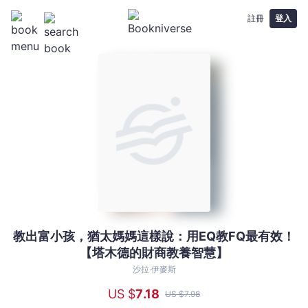
註冊
登入
教出富小孩，猶太媽媽這樣說：用EQ教FQ最有效！
教
【塔木德的財商教養智慧】
出
富
沙拉‧伊麥斯
小
US $
7
.18
US $
7
.98
孩，