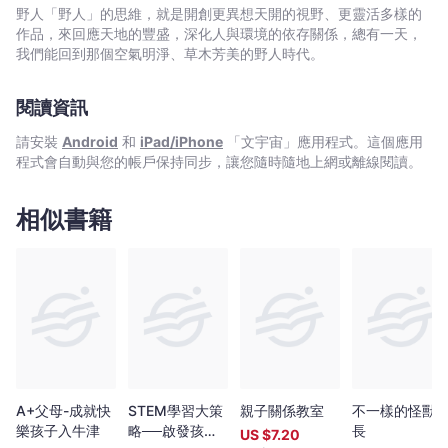
財
的協助→建立分享意識+「原來我能做到」的自信 ▍練習管錢：
野人「野人」的思維，就是開創更異想天開的視野、更靈活多樣的
商
8歲零用錢自理，讓孩子領略用錢的藝術 華人媽媽：商業世界
作品，來回應天地的豐盛，深化人與環境的依存關係，總有一天，
教
太多誘惑，所以不給零用錢，由父母把關開銷 猶太媽媽：無錢
我們能回到那個空氣明淨、草木芳美的野人時代。
可管，就學不會管錢→零用錢搭配記帳指導，「5W法」訓練孩子合
養
理消費→鍛鍊資源綜合管理能力 ▍激發賺錢欲望：善用孩子的
智
閱讀資訊
賺錢欲望，用創意讓財富翻倍 華人媽媽：考上好學校，未來才
慧】
有「鐵飯碗」；學生打工只有基本時薪，還會壓縮讀書時間 猶
請安裝
Android
和
iPad/iPhone
「文宇宙」應用程式。這個應用
-
太媽媽：明瞭「欲望是人類進步的階梯」→善用孩子的賺錢欲望，
程式會自動與您的帳戶保持同步，讓您隨時隨地上網或離線閱讀。
沙
鼓勵發掘自我長處＆察覺他人需求→從小日常發現專屬大商機！
▍累積人脈，預約幸福未來： 一個成功者，15%靠專業知識，
拉‧
85%靠人際來往 華人媽媽：要求孩子凡事反求諸己，先做到自
相似書籍
伊
己的90分，才可能達到社會的60分 猶太媽媽：EQ比IQ更重要
麥
→高EQ+10大交談技巧，擁抱陌生世界→碰撞新觀點、鍛造金人
斯
脈、放大幸福感 39條猶太財商教養具體建議，讓孩子邁向財富
-
自由！ ① 大方談錢、實際摸錢，從小認識金錢的本質 ②
用「延遲滿足」讓孩子習慣等待，見證「小錢滾大錢」的榮耀過程
文
③ 先列願望清單，再用「5W法」規畫「零浪費購物攻略」
宇
④ 培養對財富的敬畏心，讓每分錢發揮百分百效用 ⑤ 善
宙
用孩子的賺錢欲望，從自身潛能開發獨家市場 ⑥ 親子一起做
｜
公益，從小樹立「利他」人生觀 …… 本書特色 ① 說故
Bookniverse
事，不說教！一本融合真實教養故事&猶太經典《塔木德》智慧的財
A+父母-成就快
STEM學習大策
親子關係教室
不一樣的怪獸
商教養書 ② 兼顧「窮養」與「富養」的因地制宜教養法，任
樂孩子入牛津
略──啟發孩子
長
US $
7.20