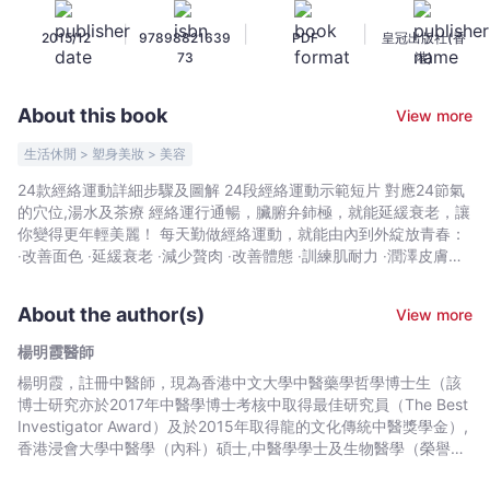
絡
|
|
|
2015/12
97898821639
PDF
皇冠出版社(香
操
73
港)
-
楊
About this book
View more
明
霞
生活休閒 > 塑身美妝 > 美容
醫
24款經絡運動詳細步驟及圖解 24段經絡運動示範短片 對應24節氣
師
的穴位,湯水及茶療 經絡運行通暢，臟腑弁鈰極，就能延緩衰老，讓
-
你變得更年輕美麗！ 每天勤做經絡運動，就能由內到外綻放青春：
Bookniverse
‧改善面色 ‧延緩衰老 ‧減少贅肉 ‧改善體態 ‧訓練肌耐力 ‧潤澤皮膚和
毛髮 ‧提升皮膚免疫力 由楊明霞醫師親自設計及示範24款經絡運
動，一學就會，每天只需5至10分鐘，跟做就能美顏塑身！24款經
About the author(s)
View more
絡運動，一條經絡帶就搞定！ 書內還特別收錄對應24節氣的穴位,
湯水及茶療，助你全方位養生養顏。
楊明霞醫師
楊明霞，註冊中醫師，現為香港中文大學中醫藥學哲學博士生（該
博士研究亦於2017年中醫學博士考核中取得最佳研究員（The Best
Investigator Award）及於2015年取得龍的文化傳統中醫獎學金）,
香港浸會大學中醫學（內科）碩士,中醫學學士及生物醫學（榮譽）
學士，在中醫皮膚及美容方面有深入研究，曾任香港浸會大學及香