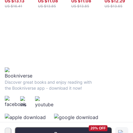
US $
13.13
US $
11.08
US $
11.08
US $
12.29
的100道養顏湯
醫治療法，徹
US $
16.41
US $
13.85
US $
13.85
US $
13.65
水
改善全身的疼
【一般疼痛緩
解,心理引發疼
痛緩解,安寧疼
痛緩解,寵物疼
痛緩解】
Discover great books and enjoy reading with
the Bookniverse app - download it now!
20% OFF