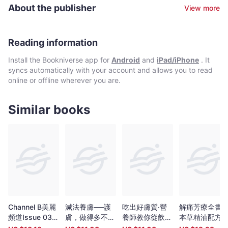
港中文大學客席講師。 楊醫師為五行養生禪始創人，致力推動優質
About the publisher
View more
中醫有機養生文化；2014年香港國際武術及全國太極比賽取得兩項
金牌的成績，並融合太極,中國舞與經絡學說，於2016年與前香港舞
蹈團總監梁國誠先生合作創立「經絡養生禪舞」。閒時楊醫師喜歡
研習古琴,茶道,花藝及書法。 楊醫師於2018年1月份成立了瑤池漢方
Reading information
慈善基金。這個基金是在香港註冊成立的非牟利中醫醫療慈善機構
Install the Bookniverse app for
Android
and
iPad/iPhone
. It
（稅局檔案編號：91/15575），亦是私營中醫醫療慈善服務的先
syncs automatically with your account and allows you to read
驅。基金成立的目的是為推動中醫藥養生文化，為長者及有需要人
online or offline wherever you are.
士提供養生保健服務，幫助他們提升身,心,靈方面的健康，最終目標
是成立一間「中醫養生概念的優質長者中心」。
Similar books
Channel B美麗
減法養膚──護
吃出好膚質‧營
解痛芳療全書
頻道Issue 03-
膚，做得多不如
養師教你從飲食
本草精油配方,
只有女中醫知道
做得對！
養好皮膚的秘密
穴位按摩,中西