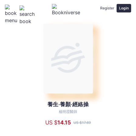
Register
Login
養生‧養顏‧經絡操
養
生‧
楊明霞醫師
養
US $
14
.15
US $
17
.69
顏‧
經