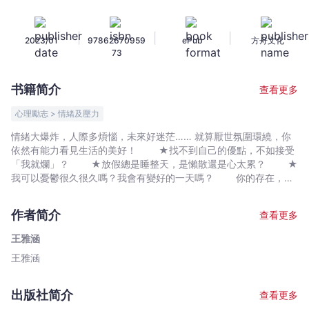
廢
的
|
|
|
2023/01
97862670959
ePub
方舟文化
勇
73
氣：
你
书籍简介
查看更多
的
存
心理勵志 > 情緒及壓力
在，
情緒大爆炸，人際多煩惱，未來好迷茫…… 就算厭世氛圍環繞，你
永
依然有能力看見生活的美好！ ★找不到自己的優點，不如接受
遠
「我就爛」？ ★放假總是睡整天，是懶散還是心太累？ ★
值
我可以憂鬱很久很久嗎？我會有變好的一天嗎？ 你的存在，永
遠值得被愛！ 翻轉厭世負能量，休息也是一件有意義的事
得
輕聲告訴自己：「我是尊貴、有價值、被愛的。」 甩開世界給
被
作者简介
查看更多
你的習得無助感，抓住幸福的積極可能！ 超可愛手繪插畫＋心
愛！
理師暖心小語，懂得自我照顧，自然閃閃發光！ ◇「休息整天
王雅涵
翻
也好」──Feed the Need to Veg Out! 一天做一件有意義的事就夠
王雅涵
轉
了。整天沒動也很好，那叫休息 ◇「主角閃亮登場」──I am
Precious, Honored, Be Loved. 你是生命的主角，念對台詞很重
厭
要。你有屬於你的美好劇本 ◇「不怕厭世怪獸」──You Can
世
出版社简介
查看更多
Turn Your Life Around. 告訴自己「我的存在本身就是美好」，你就