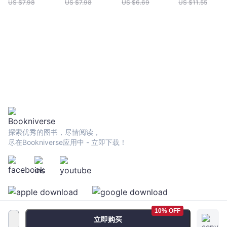
你會發現不一樣的價值 【翻轉你與自己的對話，你會看見不一
救」掛在嘴上
（2022年增修
版】：美國麻
US $
7.98
US $
7.98
US $
6.69
US $
11.55
文
樣的可能性！】 ✓儘管世界並不總如我們預期，我們仍然可以
吧！幸福是從
新版）
正念中心CFM
宇
選擇，並非全然被動。 ✓「我是尊貴、有價值、被愛的」，把
「誤解」中創造
認證導師,華人
宙
這句話時刻放在心上，開啟美好的正向循環！ ✓輕聲告訴自
出來的
正念減壓中心
｜
己：「辛苦了，你的存在本身就是美好，慢慢來，你可以的。」這
始人「胡君梅
是釋放壓抑感受的鑰匙。 ✓情緒沒有什麼可不可以，沒有什麼
Bookniverse
不藏私解惑書
對與錯，也不會永遠持續，當它任務完成的那一天，它自然會跟我
們告別。 ✓憤怒容易讓我們受制於人，想像自己抓著他人衣領
卻反被對方拖著走的畫面，提醒自己適時放開雙手，還有更值得追
求的美好正等著你。 ✓抱怨固然是人的天性，但它也會在不知
不覺之中悄悄吃掉我們擁有過的美好，為關係帶來傷痕。 ✓嫉
妒讓人停滯，羨慕使人成長。用更開闊的眼光看看自己與別人的故
事，你會發現自己越來越有力量。 ✓與其害怕做錯決定而後
探索优秀的图书，尽情阅读，
悔，不如把每個當下當成新的起點，用當下的選擇，改變你的未
尽在Bookniverse应用中 - 立即下载！
來，做一個讓未來的自己會感謝的人。 ✓牌卡可以翻轉，眼光
可以改變，你懷抱信念的眼光，會帶著你穿越不好的一切，朝向美
好前進。 ✓人不可能隨時都活力滿滿，會感覺懶散無力再正常
不過，關注一下自己內心的需求，讓自己喘口氣，適時調整一下你
的計劃或工作安排吧！ 本書特色 ★人氣諮商心理師的真心勵志
作品，伴你走出厭世日常，打造幸福光環 ★從情緒、人際、環
境等議題切入，用最生活化的角度探討厭世代的困擾 ★融會專
10% OFF
業心理學理論與方法，提供讀者有趣、感動又實用的心理學解方
立即购买