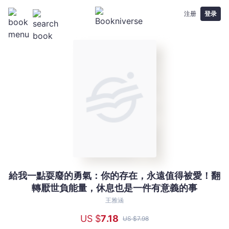
注册
登录
給我一點耍廢的勇氣：你的存在，永遠值得被愛！翻
給
轉厭世負能量，休息也是一件有意義的事
我
一
王雅涵
點
US $
7
.18
US $
7
.98
耍