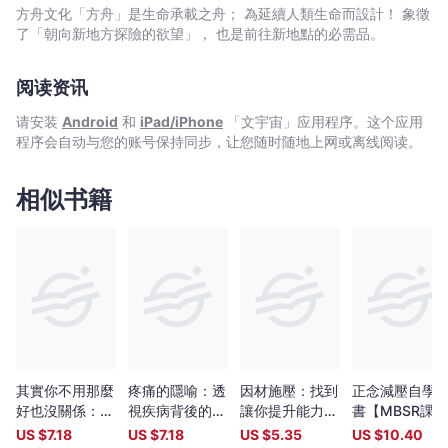
負
能擁有翻轉厭世的力量 ◤當厭世成為日常，請為自己搭建名為
方舟文化「方舟」是生命承載之舟； 為延續人類生命而設計！ 象徵
能
「歡樂」的燈塔 大環境不好，厭世蔚為風潮，讓你只想巴著
了「朝向新地方探險的欲望」， 也是前往新地點的必需品。
量，
「小確幸」不放。其實厭世感的存在，源自生活帶給我們的「習得
性無助」。能夠習得無助，自然也有辦法「習得樂觀」，透過心理
休
阅读资讯
學重塑「信念、渴望與行動」，你會看見翻轉人生的可能！
息
✽信念：看見美好的能力，自我照顧的基石 ✽渴望：開啟
也
请安装
Android
和
iPad/iPhone
「文宇宙」应用程序。这个应用
行動的契機，感染夥伴的熱情 ✽行動：帶來改變的努力，引領
程序会自动与您的账号保持同步，让您随时随地上网或离线阅读。
是
他人的火炬 結合信念、渴望與行動，我們就能學會自我照
一
顧，同時也關照他人，建立起阿德勒所說的「共同體感覺」（人類
最終幸福的目標），搭建起一座名為「歡樂」的燈塔！ ◤接納
件
相似书籍
深陷無力感的自己，用「耍廢」的勇氣找回美好的可能性 「我
有
好累喔～」大概是厭世代青年最常掛在嘴邊的一句話。這種「累」
意
往往不是出於身體，而是心，因為太常處在壓力狀態中，或者忘了
義
照顧自己的需求。 如果你察覺自己也有心累的狀況，請告訴自
的
己：此刻我們需要的不只是休息，更要學會接納自己的無力。雅涵
心理師為你提供多種解方，從寬慰自己的話語到實際行動的方法，
事
透過勇敢「耍廢」，讓自己充分休息，進而開啟更積極的行動，營
-
造屬於自己的美好可能！ 耍廢其實不廢，只要耍得對，不只令
王
人稱羨，更可以藉此機會讓自己充飽電，為下一段美好預做準備！
雅
掌握幾個原則，你也能擁有耍廢的勇氣── ✽一天做一件有意義
其實你不用那麼
疼痛的隱喻：透
因材施壓：找到
正念減壓自學
涵
的事就夠了 ✽整天沒動也是一件有意義的事，叫做休息 ✽
好也沒關係：變
視疾病背後的情
讓你提升能力的
書【MBSR課程
大方跟人分享你今天做的最有意義的事 ✽讓人羨慕你的耍廢，
-
得能夠把「求
緒、壓力與痛苦
解壓方程式
│圖解加強
US $
7.18
US $
7.18
US $
5.35
US $
10.40