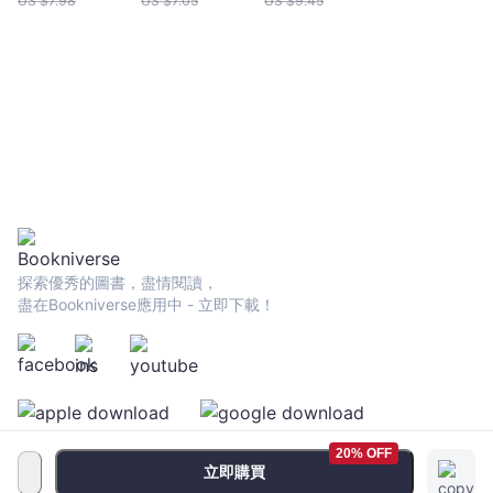
US $
7.98
US $
7.05
US $
9.45
火」，4大類食
下廚吃飯，以家
譜任你挑！24
常料理詮釋季節
萬粉絲加持的
更迭以及法式鄉
JOE桑｡圖解
村生活
103道美味料
理！
探索優秀的圖書，盡情閱讀，
盡在Bookniverse應用中 - 立即下載！
20% OFF
立即購買