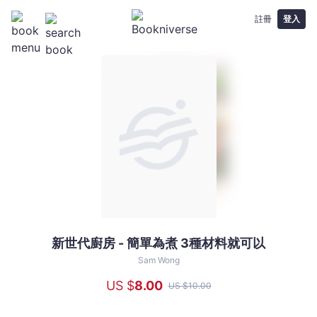
註冊
登入
新世代廚房 - 簡單為煮 3種材料就可以
新
世
Sam Wong
代
US $
8
.00
US $
10
.00
廚
房