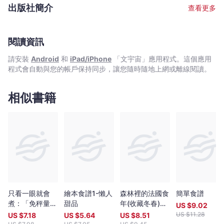
宙
出版社簡介
查看更多
｜
Bookniverse
閱讀資訊
請安裝
Android
和
iPad/iPhone
「文宇宙」應用程式。這個應用
程式會自動與您的帳戶保持同步，讓您隨時隨地上網或離線閱讀。
相似書籍
只看一眼就會
繪本食譜1-懶人
森林裡的法國食
簡單食譜
煮：「免秤量」
甜品
年(收藏冬春)：
US $
9.02
「免菜刀」「免
十年飲食全記
US $
11.28
US $
7.18
US $
5.64
US $
8.51
剩食」「免開
錄，跟著當地人