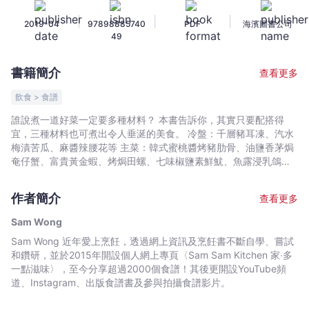
-
|
|
|
2019-04
97898885740
PDF
海濱圖書公司
簡
49
單
為
書籍簡介
查看更多
煮
3
飲食 > 食譜
種
誰說煮一道好菜一定要多種材料？ 本書告訴你，其實只要配搭得
材
宜，三種材料也可煮出令人垂涎的美食。 冷盤：千層豬耳凍、汽水
料
梅漬苦瓜、麻醬辣腰花等 主菜：韓式蜜桃醬烤豬肋骨、油鹽香茅焗
就
奄仔蟹、富貴黃金蝦、烤焗田螺、七味椒鹽素鮮魷、魚露浸乳鴿等
等 甜品：焗棉花糖紫薯批、蜜瓜荳奶燉蛋、甘栗地瓜茶巾包等 菜式
可
快靚正，切合讀者需要！
以
作者簡介
查看更多
-
Sam Wong
Sam
Sam Wong 近年愛上烹飪，透過網上資訊及烹飪書不斷自學、嘗試
Wong
和鑽研，並於2015年開設個人網上專頁〈Sam Sam Kitchen 家‧多
-
一點滋味〉，至今分享超過2000個食譜！其後更開設YouTube頻
文
道、Instagram、出版食譜書及參與拍攝食譜影片。
宇